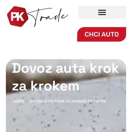
CHCI AUTO
Dovoz auta krok
za krokem
HOME
DOVOZ AUTA KROK ZA KROKEM PK TRADE